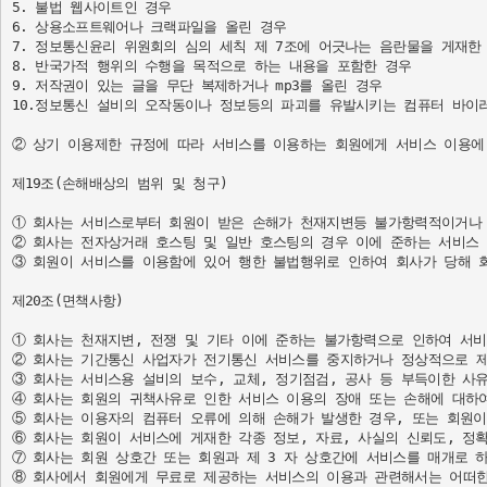
5. 불법 웹사이트인 경우

6. 상용소프트웨어나 크랙파일을 올린 경우

7. 정보통신윤리 위원회의 심의 세칙 제 7조에 어긋나는 음란물을 게재한 
8. 반국가적 행위의 수행을 목적으로 하는 내용을 포함한 경우

9. 저작권이 있는 글을 무단 복제하거나 mp3를 올린 경우

10.정보통신 설비의 오작동이나 정보등의 파괴를 유발시키는 컴퓨터 바이러
② 상기 이용제한 규정에 따라 서비스를 이용하는 회원에게 서비스 이용에 
제19조(손해배상의 범위 및 청구)

① 회사는 서비스로부터 회원이 받은 손해가 천재지변등 불가항력적이거나 
② 회사는 전자상거래 호스팅 및 일반 호스팅의 경우 이에 준하는 서비스 
③ 회원이 서비스를 이용함에 있어 행한 불법행위로 인하여 회사가 당해 회
제20조(면책사항)

① 회사는 천재지변, 전쟁 및 기타 이에 준하는 불가항력으로 인하여 서비
② 회사는 기간통신 사업자가 전기통신 서비스를 중지하거나 정상적으로 제
③ 회사는 서비스용 설비의 보수, 교체, 정기점검, 공사 등 부득이한 사유
④ 회사는 회원의 귀책사유로 인한 서비스 이용의 장애 또는 손해에 대하여
⑤ 회사는 이용자의 컴퓨터 오류에 의해 손해가 발생한 경우, 또는 회원이
⑥ 회사는 회원이 서비스에 게재한 각종 정보, 자료, 사실의 신뢰도, 정확
⑦ 회사는 회원 상호간 또는 회원과 제 3 자 상호간에 서비스를 매개로 
⑧ 회사에서 회원에게 무료로 제공하는 서비스의 이용과 관련해서는 어떠한