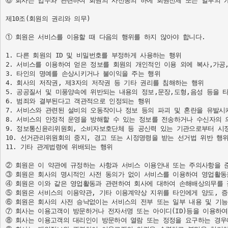
⑥ 회사는 업무와 관련하여 회원의 사전동의 하에 회원전체 또는 일부의 
제10조(회원의 권리와 의무)

① 회원은 서비스를 이용할 때 다음의 행위를 하지 않아야 합니다.

1. 다른 회원의 ID 및 비밀번호를 부정하게 사용하는 행위

2. 서비스를 이용하여 얻은 정보를 회원의 개인적인 이용 외에 복사,가공,
3. 타인의 명예를 손상시키거나 불이익을 주는 행위

4. 회사의 저작권, 제3자의 저작권 등 기타 권리를 침해하는 행위

5. 공공질서 및 미풍양속에 위반되는 내용의 정보,문장,도형,음성 등을 타
6. 범죄와 결부된다고 객관적으로 인정되는 행위

7. 서비스와 관련된 설비의 오동작이나 정보 등의 파괴 및 혼란을 유발시
8. 서비스의 안정적 운영을 방해할 수 있는 정보를 전송하거나 수신자의 
9. 정보통신윤리위원회, 소비자보호단체 등 공신력 있는 기관으로부터 시정
10. 선거관리위원회의 중지, 경고 또는 시정명령을 받는 선거법 위반 행위
11. 기타 관계법령에 위배되는 행위

② 회원은 이 약관에 규정하는 사항과 서비스 이용안내 또는 주의사항을 
③ 회원은 회사의 명시적인 사전 동의가 없이 서비스를 이용하여 영업활동을
④ 회원은 이와 같은 영업활동과 관련하여 회사에 대하여 손해배상의무를 집
⑤ 회원은 서비스의 이용약관, 기타 이용계약상 지위를 타인에게 양도, 증여
⑥ 회원은 회사의 사전 승낙없이는 서비스의 전부 또는 일부 내용 및 기능
⑦ 회사는 이용고객이 방문하거나 전자서명 또는 아이디(ID)등을 이용하여
⑧ 회사는 이용고객의 대리인이 방문하여 열람 또는 정정을 요구하는 경우