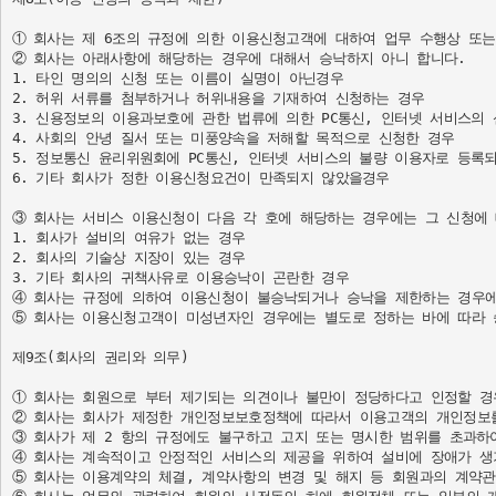
① 회사는 제 6조의 규정에 의한 이용신청고객에 대하여 업무 수행상 또는
② 회사는 아래사항에 해당하는 경우에 대해서 승낙하지 아니 합니다.

1. 타인 명의의 신청 또는 이름이 실명이 아닌경우

2. 허위 서류를 첨부하거나 허위내용을 기재하여 신청하는 경우

3. 신용정보의 이용과보호에 관한 법류에 의한 PC통신, 인터넷 서비스의
4. 사회의 안녕 질서 또는 미풍양속을 저해할 목적으로 신청한 경우

5. 정보통신 윤리위원회에 PC통신, 인터넷 서비스의 불량 이용자로 등록되
6. 기타 회사가 정한 이용신청요건이 만족되지 않았을경우

③ 회사는 서비스 이용신청이 다음 각 호에 해당하는 경우에는 그 신청에 
1. 회사가 설비의 여유가 없는 경우

2. 회사의 기술상 지장이 있는 경우

3. 기타 회사의 귀책사유로 이용승낙이 곤란한 경우

④ 회사는 규정에 의하여 이용신청이 불승낙되거나 승낙을 제한하는 경우에
⑤ 회사는 이용신청고객이 미성년자인 경우에는 별도로 정하는 바에 따라 승
제9조(회사의 권리와 의무)

① 회사는 회원으로 부터 제기되는 의견이나 불만이 정당하다고 인정할 경
② 회사는 회사가 제정한 개인정보보호정책에 따라서 이용고객의 개인정보를 
③ 회사가 제 2 항의 규정에도 불구하고 고지 또는 명시한 범위를 초과하
④ 회사는 계속적이고 안정적인 서비스의 제공을 위하여 설비에 장애가 생기
⑤ 회사는 이용계약의 체결, 계약사항의 변경 및 해지 등 회원과의 계약관