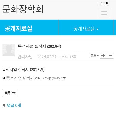
로그인
문화장학회
Toggl
naviga
공개자료실
공개자료실
목적사업 실적서 (2023년)
폰트
관리자님
2024.07.24
조회
760
|
|
목적사업 실적서 (2023년)
목적사업실적서(2023).hwp
(29KB)
(107)
목록으로
댓글
0
개